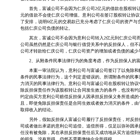
首先，富诚公司不会因为仁庆公司2亿元的借款在股权转
元的借款不会使仁庆公司增值。意利公司在签订股权转让协议
了安排，说明6亿元的交易款已充分考虑了仁庆公司的资产与
包括仁庆公司负债的转让。
其次，富诚公司不会因为意利公司转入2亿元到仁庆公司而有
公司虽然仍然是仁庆公司与银行借贷关系中的反担保人，但不再
公司才转款给仁庆公司，仁庆公司资产的增加或者负债的减少
2、从附条件民事法律行为的角度考虑，作为反担保人的
本案一审法院认为，意利公司与富诚公司签订了以免除和
条件的民事法律行为，这个判定是错误的。所谓附条件的民事
力消灭的民事法律行为。意利公司与富诚公司在股权转让协议
除反担保责任作为该股权转让合同发生效力的条件，也没有约
约定由买方意利公司赔偿反担保人因承担反担保义务所造成的
且，即使免除反担保责任是合同生效或者效力消灭的条件，由
取得收入的结论。
另外，假如反担保人富诚公司履行了反担保责任，对反担
司或者做出承诺的意利公司追偿。追偿所得，仅足以弥补因承
任没有被免除，其在承担反担保责任后又成功地从买方追偿到
的损失，没有所得，仍然不需要缴纳企业所得税。