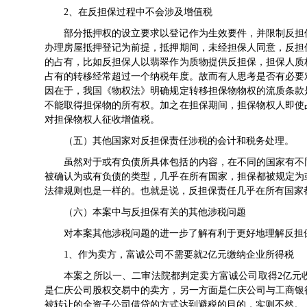
2、在反担保过程中不会涉及增值税
部分抵押权的设立要求以登记作为生效要件，并限制反担
办理房屋抵押登记为前提，抵押期间，未经担保人同意，反担
的占有，比如反担保人以翡翠作为质物提供反担保，担保人质
占有的转移经常超过一个纳税年度。故而有人思考是否有必要
因在于，我国《物权法》明确规定转移担保物物权的流质条款
不能取得担保物的所有权。加之在担保期间，担保物权人即使
对担保物权人征收增值税。
（五）其他国家对反担保责任涉税的会计和税务处理。
虽然对于或有负债所具体包括的内容，在不同的国家有不
被确认为或有负债的类型，几乎在所有国家，担保都被规定为
法律规则也是一样的。也就是说，反担保责任几乎在所有国家
（六）本案中与反担保有关的其他涉税问题
对本案其他涉税问题的进一步了解有利于更好地理解反担
1、作为卖方，富诚公司不需要就2亿元缴纳企业所得税
本案之所以一、二审法院都判定卖方富诚公司取得2亿元
是仁庆公司股权交易中的卖方，另一方面是仁庆公司与工商银
被转让的全资子公司借贷的方式达到避税的目的，实则不然。