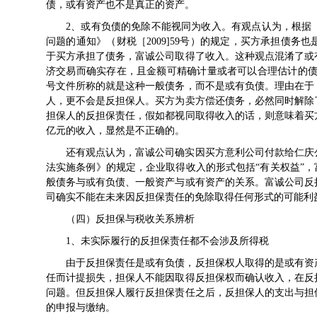
债，或有资产也不是真正的资产。
2、或有负债的免除不能视同为收入。有观点认为，根据
问题的通知》（财税［2009]59号）的规定，买方承担债
于买方承担了债务，富诚公司取得了收入。这种观点混淆了或
济交易而确实存在，且金额可精确计量或者可以合理估计的债务
号文件所称的就是这种一般债务，而不是或有负债。理由在于
人，更不会是反担保人。买方为卖方偿还债务，必然同时解除
担保人的反担保责任，假如都视同取得收入的话，则意味着买
亿元的收入，显然是不正确的。
还有观点认为，富诚公司确实因买方意利公司付款给仁庆
法实施条例》的规定，企业取得收入的形式包括“有关权益”，
般债务与或有负债、一般资产与或有资产的关系。富诚公司反
司确实不能在未来因反担保责任的免除取得任何形式的可能利益
（四）反担保与税收关系辨析
1、未实际履行的反担保责任都不会涉及所得税
由于反担保责任是或有负债，反担保权人取得的是或有资
任而计提损失，担保人不能因取得反担保权而确认收入，在反
问题。但反担保人履行反担保责任之后，反担保人的支出与担
的申报与缴纳。