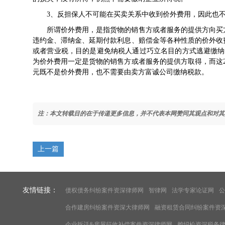
3、反担保人不可能在买卖关系中收到价外费用，因此也
所谓价外费用，是指货物的销售方或者服务的提供方向买
违约金、滞纳金、延期付款利息、赔偿金等各种性质的价外收
或者营业税，目的是避免纳税人通过巧立名目的方式逃避缴纳
为价外费用一定是货物的销售方或者服务的提供方取得，而这
元既不是价外费用，也不需要由卖方富诚公司缴纳税款。
注：本文转载目的在于传递更多信息，并不代表本网赞同其观点和对其
上一篇
友情链接：
债权债务纠纷案件资深律师网
智律网
法学专家论证网
公
合作建房纠纷案件资深大律师网
融资租赁合同纠纷案件资
企业拆迁&房屋征收补偿案件资深律师网
赖绍松资深税务