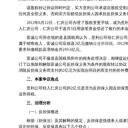
该股权转让协议同时约定，买方意利公司承诺在股权交割
任何及全部义务。否则买方应赔偿反担保人因承担反担保义务
2012年6月12日，仁庆公司办理了股权变更手续，成为意
入仁庆公司，仁庆公司于该月5日用该笔资金偿还了银行的本
富诚公司所在地的道县国税局认为，意利公司给仁庆公司
属于销售收入，富诚公司应就该2亿元缴纳
企业所得税
。201
要求补缴税款及滞纳金共计0.6亿元。
富诚公司不服道县国税局所作的税务处理决定，相继提起
订了以免除和解除富诚公司反担保义务为条件的股权转让协议
消除反担保义务而支付的2亿元为实现合同目的而支付的价外
二、本案争议焦点
意利公司转入仁庆公司的2亿元是否为反担保人因反担保
业所得税。
三、法理分析
（一）反担保概述
根据《担保法》及其解释的规定，反担保是指债务人或者
设定的担保。反提保具有以下几个特点：