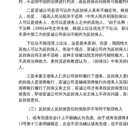
判，不适用中国的法律进行判决，该反担保合同就有可能被判
二是富诚公司是否可以作为反担保人具有不确定性。根
人，但是，《最高人民法院关于适用〈中华人民共和国担保法〉若
人可以是债务人，也可以是债务人之外的其他人。”由于法释［2
于法释［2000]44号文件生效，根据上位法优先于下位法
关系中第三方的富诚公司依法不能作为反担保人。
下位法不能违背上位法，这是基本原则。但是，我国绝大部
其他人可以为反担保人。依这个观点，富诚公司作为反担保人
反担保合同主体不适格，这种主张被法院支持的可能性极大。
不具有法律效力。更何况还有教授认为，《担保法》中有关担
人。
三是本案主债务人仁庆公司按时履行了债务。反担保人责
的担保人是浙商银行，富诚公司是确保浙商银行向债务人实现
浙商银行履行了担保义务之后，富诚公司才有承担反担保责任
保责任，即使富诚公司作为反担保人在主体上不存在问题，其
反担保责任。
（三）反担保人反担保责任的免除并不等同于取得收入
1、或有负债在会计上不能确认为负债。由于或有负债将
13号第十三条明确规定，企业不应当确认或有负债，也不应