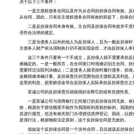
决于以下三个条件：
一是主债权债务合同以及作为从合同的担保合同有效。反
从合同，因此，只有在主债权债务合同有效的前提下，担保合
二是反担保合同本身有效。主合同及担保合同有效并不意
否符合法律的规定。
三是当债务人以外的他人为反担保人，且为一般反担保时
主债务人财产依法强制执行仍不能实现追偿，才由反担保人承
这三个条件只要有一个不成立，反担保人就不需要承担反
难确定的。一是一般而言，在合同签订时很难识别主合同、担
需要经过法院判决确认；二是债务人能否按时履行债务、担保
金额很难准确计量。反担保责任的范围包括主债权及其利息、
这里的利息、损害赔偿金等在反担保人实际承担反担保责任之
富诚公司的反担保责任就能很好诠释它的或有负债性质。
一是富诚公司与浙商银行之间签订的反担保合同无效。依
效，根源在于授信额度不能作为我国权利质权的标的。我国的
其进行规范，也没有相关部门办理授信质押登记。因此，以授
是强行法，根据物权法定原则，这个反担保合同是无效的。
假如这个反担保合同是一个涉外合同，且仅就该反担保合