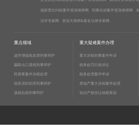
侵权责任纠纷案件资深律师网
刑事自诉案件资深律师网
法学专家网
资深大律师&著名法律专家网
重点领域
重大疑难案件办理
虚开增值税发票刑事辩护
重大涉税刑事案件申诉
骗取出口退税刑事辩护
税务处罚行政诉讼
民商事案件涉税处理
税务处理案件申诉
税务渎职犯罪刑事辩护
房地产重大涉税案件处理
逃税抗税刑事辩护
知识产权转让纳税筹划