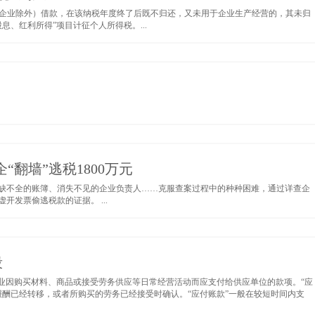
企业除外）借款，在该纳税年度终了后既不归还，又未用于企业生产经营的，其未归
、红利所得”项目计征个人所得税。...
翻墙”逃税1800万元
缺不全的账簿、消失不见的企业负责人……克服查案过程中的种种困难，通过详查企
发票偷逃税款的证据。 ...
段
业因购买材料、商品或接受劳务供应等日常经营活动而应支付给供应单位的款项。“应
报酬已经转移，或者所购买的劳务已经接受时确认。“应付账款”一般在较短时间内支