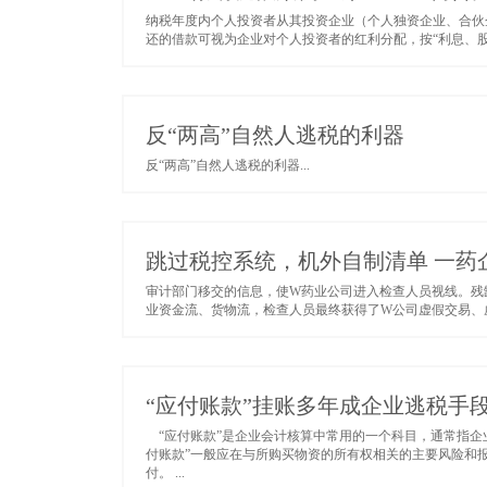
纳税年度内个人投资者从其投资企业（个人独资企业、合伙
还的借款可视为企业对个人投资者的红利分配，按“利息、股息
反“两高”自然人逃税的利器
反“两高”自然人逃税的利器...
跳过税控系统，机外自制清单 一药企“
审计部门移交的信息，使W药业公司进入检查人员视线。残
业资金流、货物流，检查人员最终获得了W公司虚假交易、虚开
“应付账款”挂账多年成企业逃税手
“应付账款”是企业会计核算中常用的一个科目，通常指企
付账款”一般应在与所购买物资的所有权相关的主要风险和
付。 ...