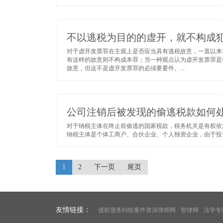
不以逃税为目的的虚开，就不构成
对于虚开发票罪在主观上是否应当具有逃税故意，一直以来
有这样的故意则不构成本罪；另一种观点认为虚开发票罪是
故意，但这不是虚开发票罪的必须要要件。...
公司注销后被发现的偷逃税款如何
对于纳税主体在终止前偷逃的国家税款，税务机关是有权依
纳税主体是个体工商户、合伙企业、个人独资企业，由于投资
1
2
下一页
尾页
友情链接：
债权债务纠纷案件资深律师网
智律网
法学专