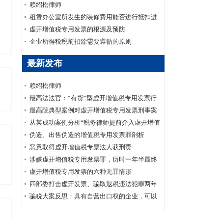
护要点
赖绍松律师
租赁办公室所发生的装修费用能否进行抵扣进
项税
虚开增值税专用发票的根源及预防
企业所得税税前扣除需要遵循的原则
最新发布
赖绍松律师
最高法法官：“有货”型虚开增值税专用发票行
为定性
最高院典型案例对虚开增值税专用发票刑事案
件司法实践的影响
从某成功案例分析“税务律师提前介入虚开增值
税专用发票罪的重要性”
伪造、出售伪造的增值税专用发票罪剖析
恶意取得虚开增值税专票法人获刑责
涉嫌虚开增值税专用发票罪，历时一年半最终
凭啥无罪？
虚开增值税专用发票的六种无罪情形
四部委打击虚开发票、骗取退税违法犯罪两年
专项行动工作推进会议在京召开
骗税大案反思：具有自营出口权的企业，可以
代理出口业务吗？