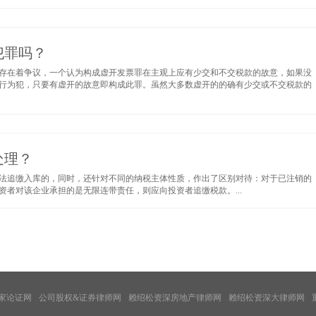
犯罪吗？
存在着争议，一个认为构成虚开发票罪在主观上应有少交和不交税款的故意，如果没
行为犯，只要有虚开的故意即构成此罪。虽然大多数虚开的的确有少交或不交税款的
处理？
法追缴入库的，同时，还针对不同的纳税主体性质，作出了区别对待：对于已注销的
者对该企业承担的是无限连带责任，则应向投资者追缴税款。...
家论证网
公司股权&证券律师网
赖绍松资深房地产律师网
赖绍松资深大律师网