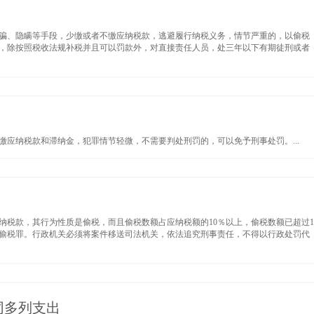
骗、隐瞒等手段，少缴或者不缴应纳税款，逃避履行纳税义务，情节严重的，以偷税
，除按照税收法规补税并且可以罚款外，对直接责任人员，处三年以下有期徒刑或者
应纳税款和滞纳金，犯罪情节轻微，不需要判处刑罚的，可以免予刑事处罚。...
纳税款，其行为性质是偷税，而且偷税数额占应纳税额的10％以上，偷税数额已超过1
构成偷税罪。行政机关必须将案件移送司法机关，依法追究刑事责任，不得以行政处罚代
同多列支出