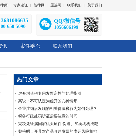
深律师
|
专家论证
|
智律网
|
屋连网
|
联系我们
|
关于我们
13681086635
QQ/微信号
400-650-5090
1056606199
资讯
案件委托
联系我们
热门文章
虚开增值税专用发票定性与处理指引
面
案说：不可认定为虚开的几种情形
企业注销后发现的相关偷漏税行为如何处理？
税务行政处罚听证需要注意的时间
完税凭证属国家机关证件 伪造、买卖均构成犯
罪
魏艳昭：开具农产品收购发票的虚开风险和辩