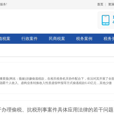
服务!
首页
|
资
值税案
行政案件
民商税案
税务案例
税务
播黄薇(网名：薇娅)涉嫌偷逃税款，在相关税务机关协作配合下，依法对其开展了全
通过隐匿个人收入、虚构业务转换收入性质虚假申报等方式偷逃税款6.43亿元，其他少缴
于办理偷税、抗税刑事案件具体应用法律的若干问题