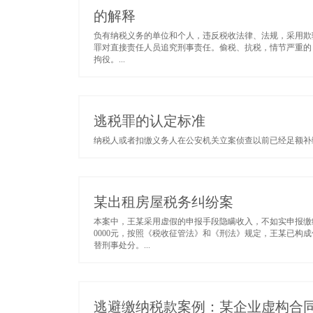
的解释
负有纳税义务的单位和个人，违反税收法律、法规，采用欺
罪对直接责任人员追究刑事责任。偷税、抗税，情节严重的
拘役。...
逃税罪的认定标准
纳税人或者扣缴义务人在公安机关立案侦查以前已经足额补缴
某出租房屋税务纠纷案
本案中，王某采用虚假的申报手段隐瞒收入，不如实申报缴
0000元，按照《税收征管法》和《刑法》规定，王某已
替刑事处分。...
逃避缴纳税款案例：某企业虚构合