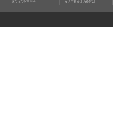
逃税抗税刑事辩护
知识产权转让纳税筹划