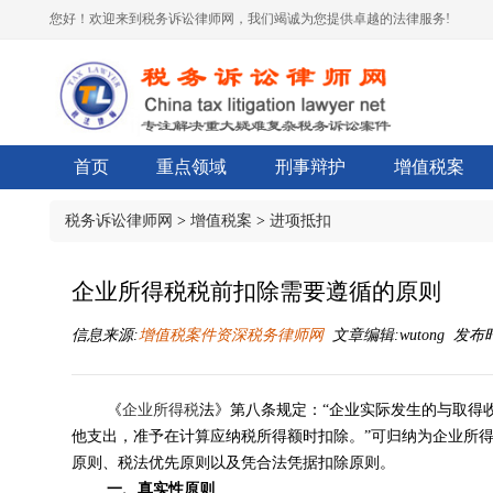
您好！欢迎来到税务诉讼律师网，我们竭诚为您提供卓越的法律服务!
首页
重点领域
刑事辩护
增值税案
税务诉讼律师网
>
增值税案
>
进项抵扣
企业所得税税前扣除需要遵循的原则
信息来源:
增值税案件资深税务律师网
文章编辑:wutong 发布时间:
《
企业所得税
法》第八条规定：“企业实际发生的与取得
他支出，准予在计算应纳税所得额时扣除。”
可归纳为
企业所
原则、税法优先原则以及凭合法凭据扣除原则。
一、真实性原则