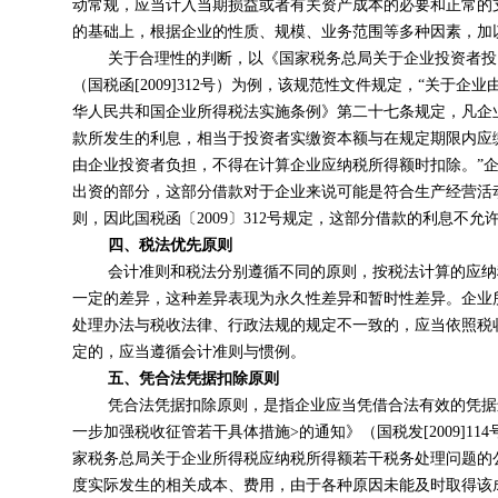
动常规，应当计入当期损益或者有关资产成本的必要和正常的
的基础上，根据企业的性质、规模、业务范围等多种因素，加
关于合理性的判断，以《国家税务总局关于企业投资者投
（国税函[2009]312号）为例，该规范性文件规定，“关于
华人民共和国企业所得税法实施条例》第二十七条规定，凡企
款所发生的利息，相当于投资者实缴资本额与在规定期限内应
由企业投资者负担，不得在计算企业应纳税所得额时扣除。”
出资的部分，这部分借款对于企业来说可能是符合生产经营活
则，因此国税函〔2009〕312号规定，这部分借款的利息不允
四、税法优先原则
会计准则和税法分别遵循不同的原则，按税法计算的应纳
一定的差异，这种差异表现为永久性差异和暂时性差异。企业
处理办法与税收法律、行政法规的规定不一致的，应当依照税
定的，应当遵循会计准则与惯例。
五、凭合法凭据扣除原则
凭合法凭据扣除原则，是指企业应当凭借合法有效的凭据进行
一步加强税收征管若干具体措施>的通知》（国税发[2009]1
家税务总局关于企业所得税应纳税所得额若干税务处理问题的公
度实际发生的相关成本、费用，由于各种原因未能及时取得该