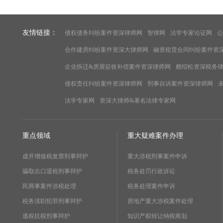
友情链接：
债权债务纠纷案件资深律师网
智律网
法学专家论证网
公
合作建房纠纷案件资深大律师网
融资租赁合同纠纷案件资
企业拆迁&房屋征收补偿案件资深律师网
赖绍松资深税务
侵权责任纠纷案件资深律师网
刑事自诉案件资深律师网
法学专家网
资深大律师&著名法律专家网
重点领域
重大疑难案件办理
虚开增值税发票刑事辩护
重大涉税刑事案件申诉
骗取出口退税刑事辩护
税务处罚行政诉讼
民商事案件涉税处理
税务处理案件申诉
税务渎职犯罪刑事辩护
房地产重大涉税案件处理
逃税抗税刑事辩护
知识产权转让纳税筹划