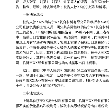
证；证人张某、刘某1、刘某2、许某等人的证言；山东XX会计师事
告；检查、勘验、辨认等笔录；被告人孙XX的供述和辩解等
一审法院观点
被告人孙XX作为济宁XX复合材料有限公司和临沂市XX
公司直接负责的主管人员，明知其实际控制的济宁XX复合材
同上的品名、HS编码和订舱用的品名、HS编码不同，且二者
中，隐瞒出口货物的实际品名、商品编码、税则号，向海关申
主观上具有非法占有的故意，客观上实施了骗取出口退税的行
后放行，但海关因被告单位及被告人的未如实申报等因素未查
真相的认定，因此，其行为构成骗取出口退税罪。被告人孙X
实际控制人，其行为代表公司，系公司单位行为，确有证据证
司、临沂市XX纸业有限公司也均构成骗取出口退税罪。
据此，依照《中华人民共和国刑法》第二百零四条第一款
一款、第四十七条之规定，以被告单位济宁XX复合材料有限公
位临沂市XX纸业有限公司犯骗取出口退税罪，判处罚金人民币
十年，并处罚金人民币2670万元。
二审法院观点
上诉单位济宁XX复合材料有限公司、临沂市XX纸业有
报不实的货物品名和税则号，骗取未实际纳税部分出口退税款