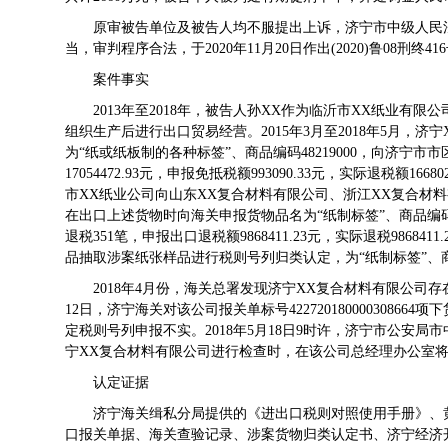
原审被告单位及被告人均不服提出上诉，济宁市中级人民
当，审判程序合法，于2020年11月20日作出(2020)鲁08刑
案件事实
2013年至2018年，被告人孙XX作为临沂市XX纸业有
组织生产后进行出口贸易经营。2015年3月至2018年5月，
为“纸或纸板制的各种标签”、商品编码48219000，向济宁市
17054472.93元，申报免抵税额993090.33元，实际退税额16680
市XX纸业公司向山东XX复合材料有限公司、浙江XX复合材
在出口上述货物时向海关申报货物品名为“纸制标签”、商品编码482
退税351笔，申报出口退税额9868411.23元，实际退税986
品抽取涉案纸张样品进行税则号列归类认定，为“纸制标签”、商品编码为4
2018年4月份，海关总署发现济宁XX复合材料有限公司存
12日，济宁海关对该公司报关单标号422720180000308
定税则号列申报不实。2018年5月18日9时许，济宁市公安
宁XX复合材料有限公司进行检查时，在该公司总经理办公室将
认定证据
济宁海关缉私分局提供的《进出口税则对照使用手册》、黄岛
口报关单据、海关查验记录、涉案货物归类认定书、济宁经济