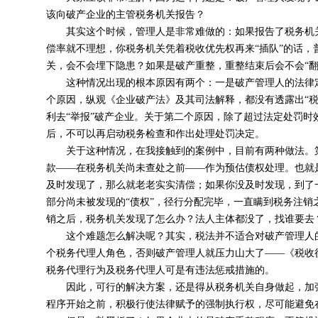
该向破产企业的主管税务机关报告？
其实这个时候，管理人是非常难做的：如果报告了税务机关
偿率就不理想，你税务机关凭着税收优先权再来“插队”的话
关，会不会埋下隐患？如果是破产重整，重整结束后会不会“
这种情况出现的根本原因有两个：一是破产管理人的法律定
个原因，纵观《
企业破产法
》及其司法解释，都没有透露出“
利去“举报”破产企业。关于第二个原因，除了超过法定处罚
后，不可以再启动税务检查和作出处理处罚决定。
关于这种情况，在我接触到的案例中，目前有两种做法。第
款——在税务机关尚未查处之前——作为预估债权处理。也就
及时发现了，那么就老老实实清偿；如果你没及时发现，到了
部分尚未被发现的“债权”，径行分配完毕，一直瞒到税务注
销之后，税务机关发现了怎么办？法人主体都没了，找谁要去
这个难题怎么解决呢？其实，税法并不适合对破产管理人的
个税务代理人角色，否则破产管理人就压力山大了——《
税收
税务代理行为及税务代理人可是有违法惩戒措施的。
因此，可行的解决方案，还是得从税务机关自身做起，加强
程序开始之前，积极行使法律赋予的强制执行权，尽可能避免