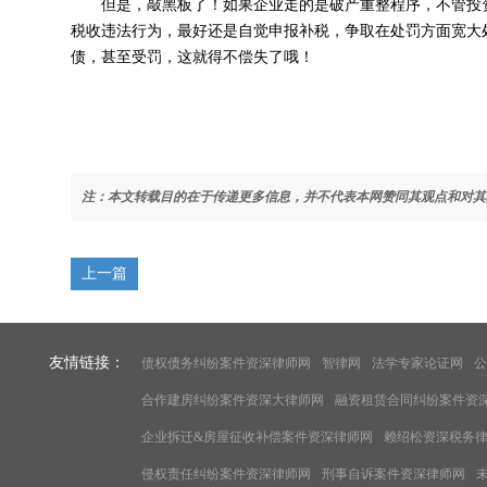
但是，敲黑板了！如果企业走的是破产重整程序，不管投资
税收违法行为，最好还是自觉申报补税，争取在处罚方面宽大
债，甚至受罚，这就得不偿失了哦！
注：本文转载目的在于传递更多信息，并不代表本网赞同其观点和对其
上一篇
友情链接：
债权债务纠纷案件资深律师网
智律网
法学专家论证网
公
合作建房纠纷案件资深大律师网
融资租赁合同纠纷案件资
企业拆迁&房屋征收补偿案件资深律师网
赖绍松资深税务
侵权责任纠纷案件资深律师网
刑事自诉案件资深律师网