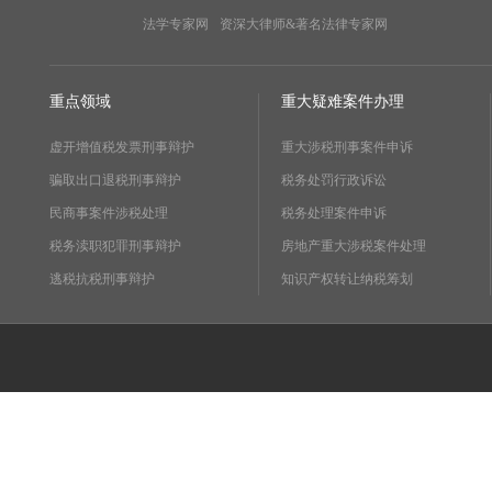
法学专家网
资深大律师&著名法律专家网
重点领域
重大疑难案件办理
虚开增值税发票刑事辩护
重大涉税刑事案件申诉
骗取出口退税刑事辩护
税务处罚行政诉讼
民商事案件涉税处理
税务处理案件申诉
税务渎职犯罪刑事辩护
房地产重大涉税案件处理
逃税抗税刑事辩护
知识产权转让纳税筹划