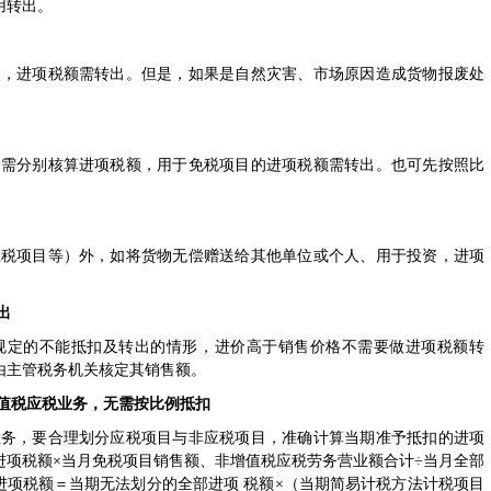
用转出。
失，进项税额需转出。但是，如果是自然灾害、市场原因造成货物报废处
，需分别核算进项税额，用于免税项目的进项税额需转出。也可先按照比
应税项目等）外，如将货物无偿赠送给其他单位或个人、用于投资，进项
出
规定的不能抵扣及转出的情形，进价高于销售价格不需要做进项税额转
由主管税务机关核定其销售额。
值税应税业务，无需按比例抵扣
业务，要合理划分应税项目与非应税项目，准确计算当期准予抵扣的进项
进项税额×当月免税项目销售额、非增值税应税劳务营业额合计÷当月全部
进项税额＝当期无法划分的全部进项 税额×（当期简易计税方法计税项目