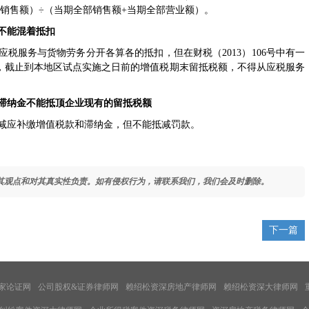
销售额）÷（当期全部销售额+当期全部营业额）。
不能混着抵扣
应税服务与货物劳务分开各算各的抵扣，但在财税（2013）106号中有一
，截止到本地区试点实施之日前的增值税期末留抵税额，不得从应税服务
滞纳金不能抵顶企业现有的留抵税额
减应补缴增值税款和滞纳金，但不能抵减罚款。
其观点和对其真实性负责。如有侵权行为，请联系我们，我们会及时删除。
下一篇
家论证网
公司股权&证券律师网
赖绍松资深房地产律师网
赖绍松资深大律师网