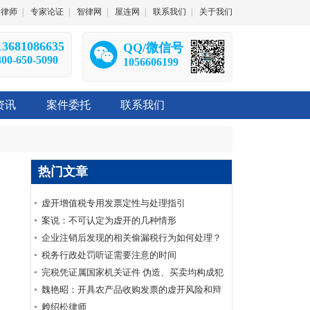
深律师
|
专家论证
|
智律网
|
屋连网
|
联系我们
|
关于我们
13681086635
QQ/微信号
400-650-5090
1056606199
资讯
案件委托
联系我们
热门文章
虚开增值税专用发票定性与处理指引
案说：不可认定为虚开的几种情形
企业注销后发现的相关偷漏税行为如何处理？
税务行政处罚听证需要注意的时间
完税凭证属国家机关证件 伪造、买卖均构成犯
罪
魏艳昭：开具农产品收购发票的虚开风险和辩
护要点
赖绍松律师