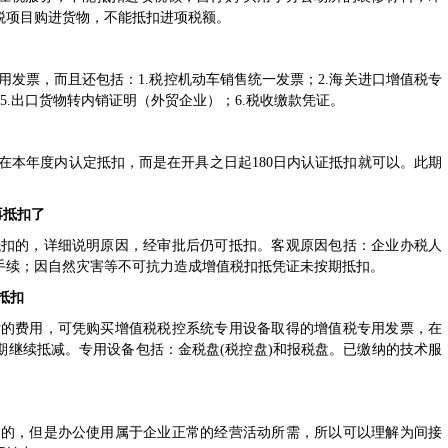
税项目购进货物，不能抵扣进项税额。
发票，而且还包括：1.税控机动车销售统一发票；2.海关进口增值税专
；5.出口货物转内销证明（外贸企业）；6.税收缴款凭证。
在本年度内认定抵扣，而是在开具之日起180日内认证抵扣就可以。此期
再抵扣了
抵扣的，详细说明原因，经审批后仍可抵扣。客观原因包括：企业办税人
手续；因自然灾害等不可抗力造成增值税扣抵凭证未按期抵扣。
抵扣
付的费用，可凭购买增值税税控系统专用设备取得的增值税专用发票，在
期继续抵减。专用设备包括：金税盘(税控盘)和报税盘。已缴纳的技术服
品的，但是办公使用属于企业正常的经营活动所需，所以可以理解为间接