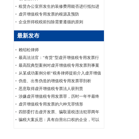
租赁办公室所发生的装修费用能否进行抵扣进
项税
虚开增值税专用发票的根源及预防
企业所得税税前扣除需要遵循的原则
最新发布
赖绍松律师
最高法法官：“有货”型虚开增值税专用发票行
为定性
最高院典型案例对虚开增值税专用发票刑事案
件司法实践的影响
从某成功案例分析“税务律师提前介入虚开增值
税专用发票罪的重要性”
伪造、出售伪造的增值税专用发票罪剖析
恶意取得虚开增值税专票法人获刑责
涉嫌虚开增值税专用发票罪，历时一年半最终
凭啥无罪？
虚开增值税专用发票的六种无罪情形
四部委打击虚开发票、骗取退税违法犯罪两年
专项行动工作推进会议在京召开
骗税大案反思：具有自营出口权的企业，可以
代理出口业务吗？